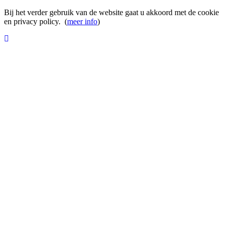
Bij het verder gebruik van de website gaat u akkoord met de cookie
en privacy policy. (
meer info
)
Home
Collecties
Diversa Zomer 2026
Cross selling
Verkooppunten
Contact
diversa collectie
Zomer 2026
bekijk collectie
Diversa collectie