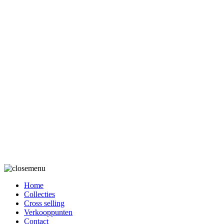
Zomer 2026
bekijk collectie
Diversa Fashion
Darmstraat 22a
8531 Bavikhove
Tel:
056/70 19 53
info@diversafashion.be BE 0428.321.415
Cookie en Privacy Policy + algemene aankoopsvoorwaarden
Home
Collecties
Cross selling
Verkooppunten
Contact